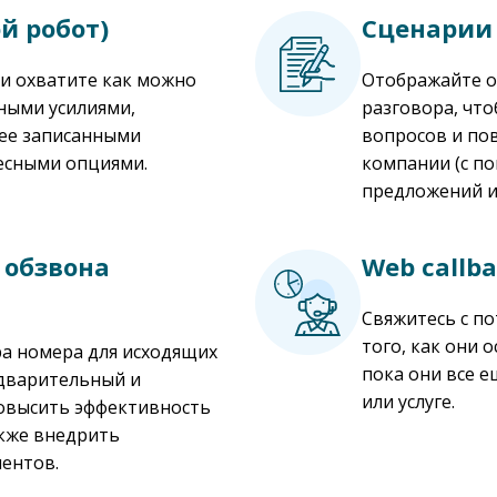
й робот)
Сценарии 
 и охватите как можно
Отображайте о
ными усилиями,
разговора, чт
нее записанными
вопросов и по
есными опциями.
компании (с п
предложений и т
 обзвона
Web callb
Свяжитесь с п
того, как они 
а номера для исходящих
пока они все 
едварительный и
или услуге.
повысить эффективность
акже внедрить
ентов.