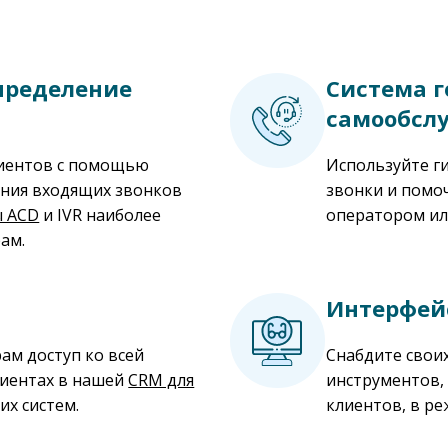
пределение
Система г
самообслу
лиентов с помощью
Используйте ги
ения входящих звонков
звонки и помо
ы ACD
и IVR наиболее
оператором ил
ам.
а
Интерфей
ам доступ ко всей
Снабдите свои
иентах в нашей
CRM для
инструментов,
их систем.
клиентов, в ре