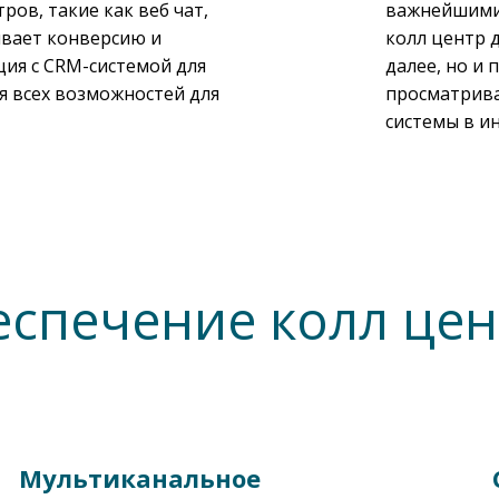
ов, такие как веб чат,
важнейшими 
ивает конверсию и
колл центр д
ция с CRM-системой для
далее, но и
я всех возможностей для
просматрива
системы в и
спечение колл цен
Мультиканальное