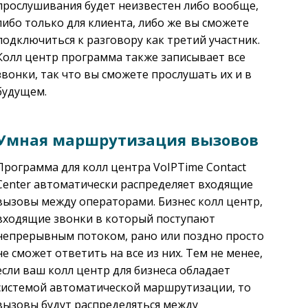
прослушивания будет неизвестен либо вообще,
либо только для клиента, либо же вы сможете
подключиться к разговору как третий участник.
Колл центр программа также записывает все
звонки, так что вы сможете прослушать их и в
будущем.
Умная маршрутизация вызовов
Программа для колл центра VoIPTime Contact
Center автоматически распределяет входящие
вызовы между операторами. Бизнес колл центр,
входящие звонки в который поступают
непрерывным потоком, рано или поздно просто
не сможет ответить на все из них. Тем не менее,
если ваш колл центр для бизнеса обладает
системой автоматической маршрутизации, то
вызовы будут распределяться между