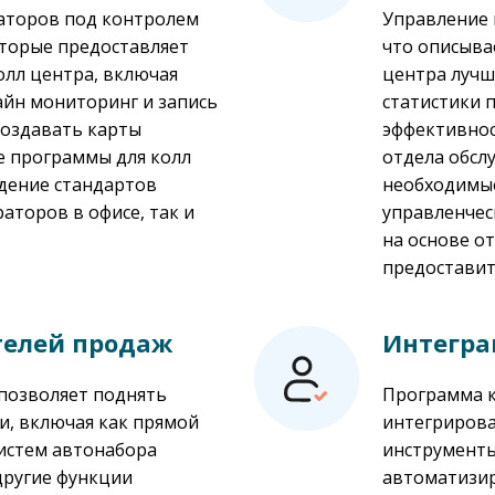
раторов под контролем
Управление 
оторые предоставляет
что описыва
олл центра, включая
центра лучш
айн мониторинг и запись
статистики 
создавать карты
эффективнос
е программы для колл
отдела обсл
дение стандартов
необходимы
аторов в офисе, так и
управленчес
на основе о
предоставит
телей продаж
Интегра
позволяет поднять
Программа к
и, включая как прямой
интегрирова
истем автонабора
инструменты
другие функции
автоматизи