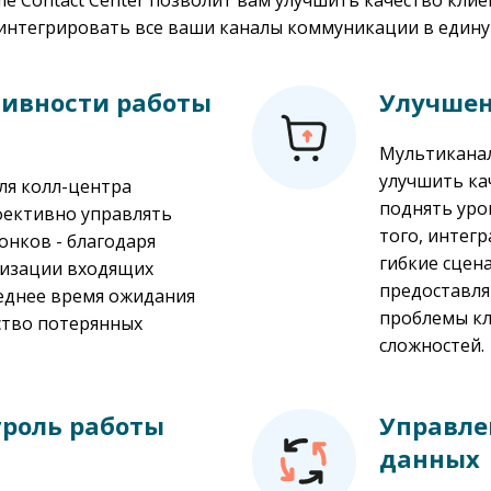
e Contact Center позволит вам улучшить качество кли
 интегрировать все ваши каналы коммуникации в едину
ивности работы
Улучшен
Мультиканал
улучшить ка
ля колл-центра
поднять уро
фективно управлять
того, интег
нков - благодаря
гибкие сцен
изации входящих
предоставля
реднее время ожидания
проблемы кл
ество потерянных
сложностей.
троль работы
Управле
данных