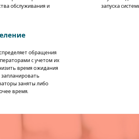
ства обслуживания и
запуска систем
еление
аспределяет обращения
ераторами с учетом их
снизить время ожидания
т запланировать
ераторы заняты либо
очее время.