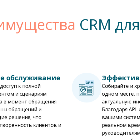
имущества
CRM для 
е обслуживание
Эффектив
доступ к полной
Собирайте и х
ентом и сценариям
одном месте, 
ра в момент обращения.
актуальную ин
ины обращений и
Благодаря API-
ие решения, что
вашими систем
творенность клиентов и
реальном врем
руководителям