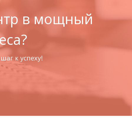
нтр в мощный
еса?
шаг к успеху!