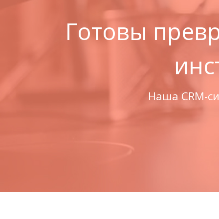
Готовы прев
инс
Наша CRM-сис