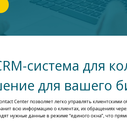
RM-система для кол
ение для вашего б
ntact Center позволяет легко управлять клиентскими о
анит всю информацию о клиентах, их обращениях через з
дят нужные данные в режиме “единого окна”, что прямо