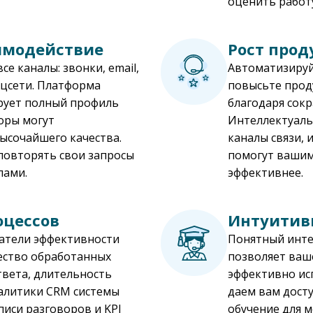
оценить работ
имодействие
Рост прод
е каналы: звонки, email,
Автоматизируй
оцсети. Платформа
повысьте прод
ирует полный профиль
благодаря сок
оры могут
Интеллектуаль
ысочайшего качества.
каналы связи,
повторять свои запросы
помогут вашим
лами.
эффективнее.
оцессов
Интуитив
атели эффективности
Понятный инте
чество обработанных
позволяет ваш
вета, длительность
эффективно ис
налитики CRM системы
даем вам дост
аписи разговоров и KPI
обучение для 