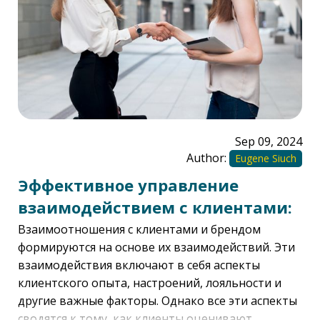
Sep 09, 2024
Author:
Eugene Siuch
Эффективное управление
взаимодействием с клиентами:
лучшие практики
Взаимоотношения с клиентами и брендом
формируются на основе их взаимодействий. Эти
взаимодействия включают в себя аспекты
клиентского опыта, настроений, лояльности и
другие важные факторы. Однако все эти аспекты
сводятся к тому, как клиенты оценивают