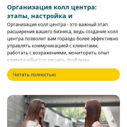
Организация колл центра:
этапы, настройка и
автоматизация
Организация колл центра - это важный этап
расширения вашего бизнеса, ведь создание колл
центра позволит вам гораздо более эффективно
управлять коммуникацией с клиентами,
работать с возражениями, мониторить опыт
клиента и быстро решать проблемы
покупателей. Тем не менее, внедрение колл
центра - это сложный и многоэтапный процесс,
Читать полностью
требующий не только концентрации и четкого
плана, но и специальных знаний, без которых
вам не удастся добиться успеха.