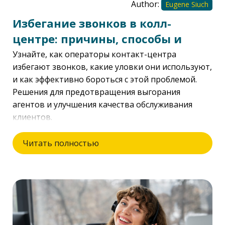
Author:
Eugene Siuch
Избегание звонков в колл-
центре: причины, способы и
методы решения
Узнайте, как операторы контакт-центра
избегают звонков, какие уловки они используют,
и как эффективно бороться с этой проблемой.
Решения для предотвращения выгорания
агентов и улучшения качества обслуживания
клиентов.
Читать полностью