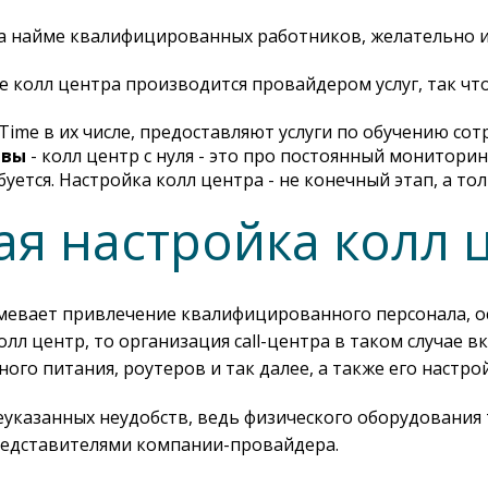
на найме квалифицированных работников, желательно 
ие колл центра производится провайдером услуг, так ч
ime в их числе, предоставляют услуги по обучению сот
ивы
- колл центр с нуля - это про постоянный мониторин
уется. Настройка колл центра - не конечный этап, а то
я настройка колл 
мевает привлечение квалифицированного персонала, ос
колл центр, то организация call-центра в таком случае 
ного питания, роутеров и так далее, а также его настр
указанных неудобств, ведь физического оборудования та
представителями компании-провайдера.