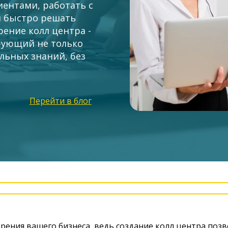
ентами, работать с
и быстро решать
ение колл центра -
бующий не только
льных знаний, без
Перейти в блог
ирения вашего бизнеса, ведь создание колл центра поз