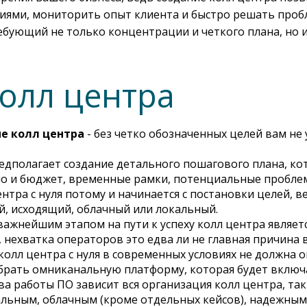
иями, мониторить опыт клиента и быстро решать пробл
ебующий не только концентрации и четкого плана, но и
олл центра
е колл центра
- без четко обозначенных целей вам не
редполагает создание детального пошагового плана, к
но и бюджет, временные рамки, потенциальные проблем
ентра с нуля потому и начинается с постановки целей, 
й, исходящий, облачный или локальный.
важнейшим этапом на пути к успеху колл центра являет
 нехватка операторов это едва ли не главная причина 
колл центра с нуля в современных условиях не должна
выбрать омниканальную платформу, которая будет вклю
тва работы ПО зависит вся организация колл центра, та
льным, облачным (кроме отдельных кейсов), надежным